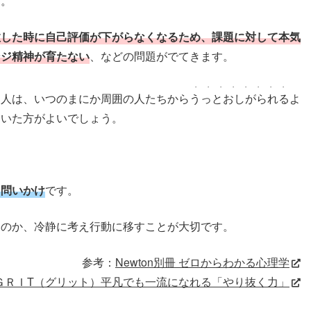
す。
敗した時に自己評価が下がらなくなるため、課題に対して本気
ンジ精神が育たない
、などの問題がでてきます。
・・・・・・・・
る人は、いつのまにか周囲の人たちから
うっとおしがられる
よ
おいた方がよいでしょう。
る問いかけ
です。
なのか、冷静に考え行動に移すことが大切です。
参考：
Newton別冊 ゼロからわかる心理学
ＧＲＩT（グリット）平凡でも一流になれる「やり抜く力」