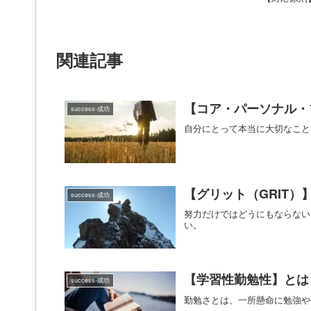
関連記事
【コア・パーソナル・
success-成功
自分にとって本当に大切なこと
【グリット（GRIT
success-成功
努力だけではどうにもならない
い。
【学習性勤勉性】とは
success-成功
勤勉さとは、一所懸命に勉強や