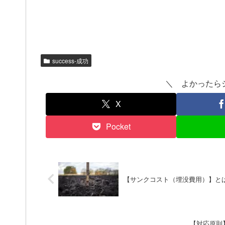
success-成功
＼ よかったら
X
Pocket
【サンクコスト（埋没費用）】と
【対応原則