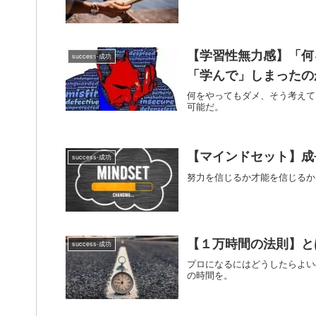
【学習性無力感】「何
success-成功
「学んで」しまったの
何をやってもダメ、そう考えて
可能だ。
【マインドセット】成
success-成功
努力を信じるか才能を信じるか
【１万時間の法則】と
success-成功
プロになるにはどうしたらよい
の時間を。